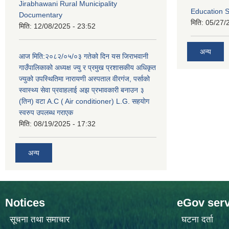
Jirabhawani Rural Municipality
Education S
Documentary
मिति:
05/27/
मिति:
12/08/2025 - 23:52
अन्य
आज मिति:२०८२/०५/०३ गतेको दिन यस जिराभवानी
गाउँपालिकाको अध्यक्ष ज्यु र प्रमुख प्रशासकीय अधिकृत
ज्युको उपस्थितिमा नारायणी अस्पताल वीरगंज, पर्साको
स्वास्थ्य सेवा प्रवाहलाई अझ प्रभावकारी बनाउन ३
(तिन) वटा A.C ( Air conditioner) L.G. सहयाेग
स्वरुप उपलब्ध गराएक
मिति:
08/19/2025 - 17:32
अन्य
Notices
eGov serv
सूचना तथा समाचार
घटना दर्ता