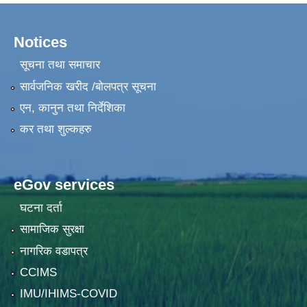
Notices
सूचना तथा समाचार
सार्वजनिक खरीद /बोलपत्र सूचना
एन, कानुन तथा निर्देशिका
कर तथा शुल्कहरु
eGov services
घटना दर्ता
सामाजिक सुरक्षा
नागरिक वडापत्र
CCIMS
IMU/IHIMS-COVID