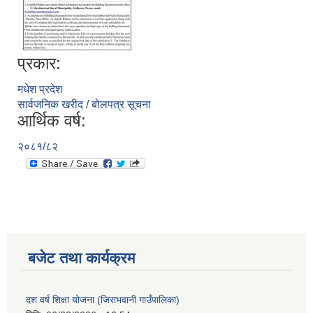
प्रकार:
मधेश प्रदेश
सार्वजनिक खरीद / बोलपत्र सूचना
आर्थिक वर्ष:
२०८१/८२
बजेट तथा कार्यक्रम
दश वर्ष शिक्षा योजना (जिराभवानी गाउँपालिका)
https://drive.google.com/file/d/14S70wRs9X3CsUwhJy13fGMOraJwNVAAa/view?usp=sharing