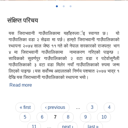
संक्षिप्त परिचय
यस जिराभवानी गाउँपालिकामा यहाँहरुलार्इ स्वागत छ। यो
गाउँपालिका वडा २ सेढवा मा पर्छ। हाम्रो जिराभवानी गाउँपालिकाको
स्थापना २०७४ साल जेष्ठ ११ गते को नेपाल सरकारको राजपत्र भाग
४ मा जिराभवानी गाउँपालिकामा नामाकरण गरिएको पाइन्छ ।
साविकको सुवर्णपुर गाउँपालिकाको २ वटा वडा र पटेर्वासुगैली
गाउँपालिकाको ३ वटा वडा मिलेर नयाँ गाउँपालिकाको रुपमा जन्म
लिएको पाइन्छ ।यस सर्वोच्च अदालतको निर्णय पशचात २०७४ भाद्र १
देखि यस जिराभवानी गाउँपालिकाको स्थापना भयाे।
Read more
about संक्षिप्त परिचय
Pages
« first
‹ previous
…
3
4
5
6
7
8
9
10
11
…
next ›
last »
https://drive.google.com/file/d/14S70wRs9X3CsUwhJy13fGMOraJwNVAAa/view?usp=sharing