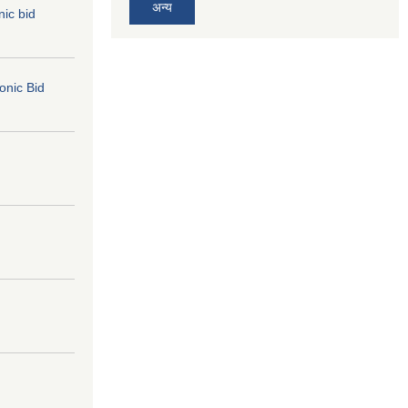
अन्य
nic bid
ronic Bid