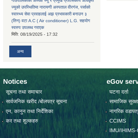
गाउँपालिकाको अध्यक्ष ज्यु र प्रमुख प्रशासकीय अधिकृत
ज्युको उपस्थितिमा नारायणी अस्पताल वीरगंज, पर्साको
स्वास्थ्य सेवा प्रवाहलाई अझ प्रभावकारी बनाउन ३
(तिन) वटा A.C ( Air conditioner) L.G. सहयाेग
स्वरुप उपलब्ध गराएक
मिति:
08/19/2025 - 17:32
अन्य
Notices
eGov serv
सूचना तथा समाचार
घटना दर्ता
सार्वजनिक खरीद /बोलपत्र सूचना
सामाजिक सुरक्ष
एन, कानुन तथा निर्देशिका
नागरिक वडापत्
कर तथा शुल्कहरु
CCIMS
IMU/IHIMS