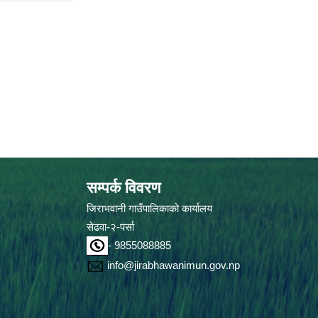
सम्पर्क विवरण
जिराभवानी गाउँपालिकाको कार्यालय
सेढवा-२-पर्सा
- 9855088885
info@jirabhawanimun.gov.np