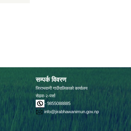
सम्पर्क विवरण
जिराभवानी गाउँपालिकाको कार्यालय
सेढवा-२-पर्सा
- 9855088885
info@jirabhawanimun.gov.np