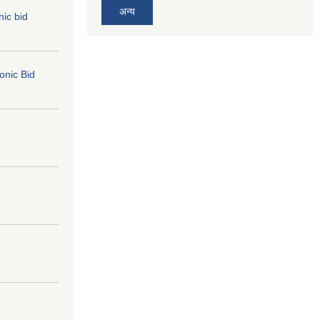
अन्य
nic bid
ronic Bid