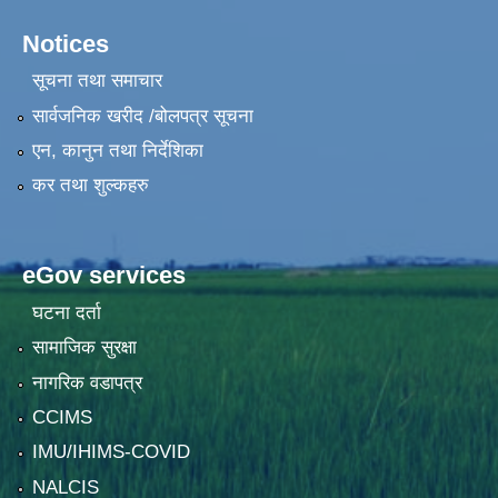
Notices
सूचना तथा समाचार
सार्वजनिक खरीद /बोलपत्र सूचना
एन, कानुन तथा निर्देशिका
कर तथा शुल्कहरु
eGov services
घटना दर्ता
सामाजिक सुरक्षा
नागरिक वडापत्र
CCIMS
IMU/IHIMS-COVID
NALCIS