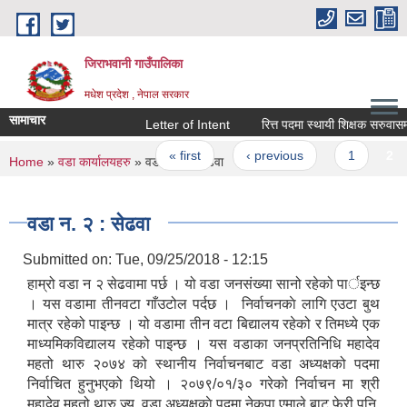
Skip to main content
जिराभवानी गाउँपालिका
मधेश प्रदेश , नेपाल सरकार
सामाचार
Letter of Intent
रित्त पदमा स्थायी शिक्षक सरुवासम्बन्
Pages
« first
‹ previous
1
2
You are here
Home
»
वडा कार्यालयहरु
» वडा न‌. २ : सेढवा
वडा न‌. २ : सेढवा
Submitted on:
Tue, 09/25/2018 - 12:15
हाम्रो वडा न २ सेढवामा पर्छ । यो वडा जनसंख्या सानो रहेको पार्इन्छ
। यस वडामा तीनवटा गाँउटोल पर्दछ । निर्वाचनकाे लागि एउटा बुथ
मात्र रहेको पाइन्छ । यो वडामा तीन वटा बिद्यालय रहेको र तिमध्ये एक
माध्यमिकविद्यालय रहेको पाइन्छ । यस वडाका जनप्रतिनिधि महादेव
महतो थारु २०७४ को स्थानीय निर्वाचनबाट वडा अध्यक्षको पदमा
निर्वाचित हुनुभएको थियो । २०७९/०१/३० गरेको निर्वाचन मा श्री
महादेव महतो थारु ज्यू वडा अध्यक्षकाे पदमा नेकपा एमाले बाट फेरी पनि