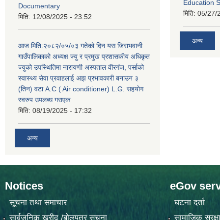
Education S
Documentary
मिति:
05/27/
मिति:
12/08/2025 - 23:52
अन्य
आज मिति:२०८२/०५/०३ गतेको दिन यस जिराभवानी
गाउँपालिकाको अध्यक्ष ज्यु र प्रमुख प्रशासकीय अधिकृत
ज्युको उपस्थितिमा नारायणी अस्पताल वीरगंज, पर्साको
स्वास्थ्य सेवा प्रवाहलाई अझ प्रभावकारी बनाउन ३
(तिन) वटा A.C ( Air conditioner) L.G. सहयाेग
स्वरुप उपलब्ध गराएक
मिति:
08/19/2025 - 17:32
अन्य
Notices
eGov serv
सूचना तथा समाचार
घटना दर्ता
सार्वजनिक खरीद /बोलपत्र सूचना
सामाजिक सुरक्ष