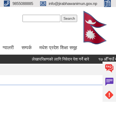
9855088885
info@jirabhawanimun.gov.np
Search form
Search
ग्यालरी
सम्पर्क
मधेश प्रदेश शिक्षा समूह
लेखापरिक्षणको लागि निवेदन पेश गर्ने बारे
१७ औँ गाउँ सभा आ
Pages
1
2