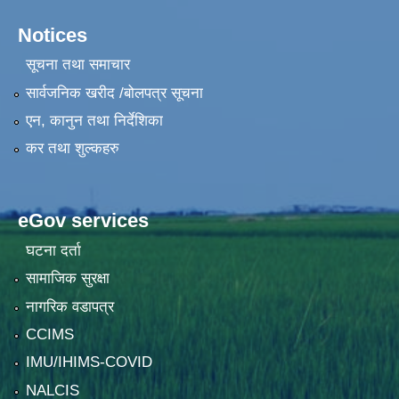
Notices
सूचना तथा समाचार
सार्वजनिक खरीद /बोलपत्र सूचना
एन, कानुन तथा निर्देशिका
कर तथा शुल्कहरु
eGov services
घटना दर्ता
सामाजिक सुरक्षा
नागरिक वडापत्र
CCIMS
IMU/IHIMS-COVID
NALCIS